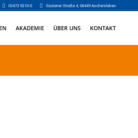
03473 9210-0
Güstener Straße 4, 06449 Aschersleben
EN
AKADEMIE
ÜBER UNS
KONTAKT